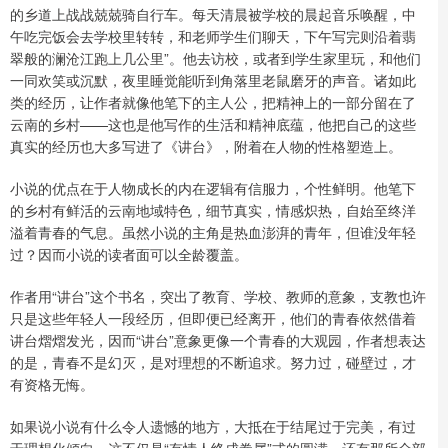
的乡道上战战兢兢骑自行车。每天清晨被学校的晨起音乐唤醒，中
午吃完饭会去学校里转转，和老师学生们聊天，下午写完则沿着翡
翠般的澜沧江跑上几公里”。他去访校，或者到学生家里玩，和他们
一同欢笑或沉默，夜里睡觉能听到角落里老鼠磨牙的声音。诸如此
类的经历，让作者就像他笔下的主人公，把精神上的一部分留在了
云南的乡村——这也是他写作的生活和精神底蕴，他把自己的这些
真实的经历也大多写进了《讲台》，附着在人物的性格塑造上。
小说的优点在于人物成长的内在逻辑有信服力，个性鲜明。他笔下
的乡村有鲜活的云南地域特色，细节真实，情感炽热，自始至终洋
溢着青春的气息。虽然小说的主角是热血澎湃的青年，但谁没年轻
过？因而小说的读者面可以全龄覆盖。
作者用“讲台”这个书名，突出了教育、学校、教师的意象，支教也许
只是这些年轻人一段经历，但即便已经离开，他们的青春依然借着
讲台熠熠发光，因而“讲台”意象更像一个青春的大观园，作者想表达
的是，青春不是幻灭，是对理想的不断追求。努力过，碰壁过，才
有资格无悔。
如果说小说有什么令人遗憾的地方，大抵在于结尾过于完美，有过
于理想化倾向。这不仅是“有情人终成眷属”式的圆满，还有那所全部