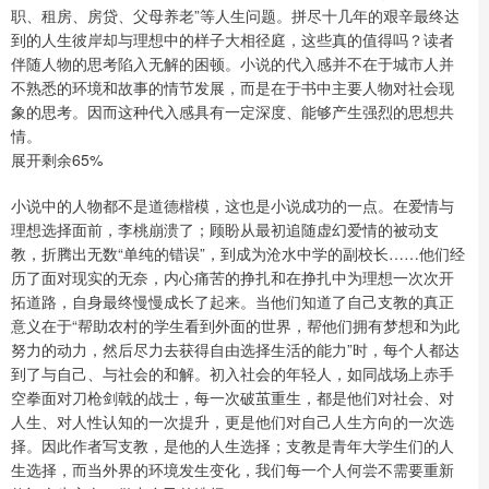
职、租房、房贷、父母养老”等人生问题。拼尽十几年的艰辛最终达
到的人生彼岸却与理想中的样子大相径庭，这些真的值得吗？读者
伴随人物的思考陷入无解的困顿。小说的代入感并不在于城市人并
不熟悉的环境和故事的情节发展，而是在于书中主要人物对社会现
象的思考。因而这种代入感具有一定深度、能够产生强烈的思想共
情。
展开剩余65%
小说中的人物都不是道德楷模，这也是小说成功的一点。在爱情与
理想选择面前，李桃崩溃了；顾盼从最初追随虚幻爱情的被动支
教，折腾出无数“单纯的错误”，到成为沧水中学的副校长……他们经
历了面对现实的无奈，内心痛苦的挣扎和在挣扎中为理想一次次开
拓道路，自身最终慢慢成长了起来。当他们知道了自己支教的真正
意义在于“帮助农村的学生看到外面的世界，帮他们拥有梦想和为此
努力的动力，然后尽力去获得自由选择生活的能力”时，每个人都达
到了与自己、与社会的和解。初入社会的年轻人，如同战场上赤手
空拳面对刀枪剑戟的战士，每一次破茧重生，都是他们对社会、对
人生、对人性认知的一次提升，更是他们对自己人生方向的一次选
择。因此作者写支教，是他的人生选择；支教是青年大学生们的人
生选择，而当外界的环境发生变化，我们每一个人何尝不需要重新