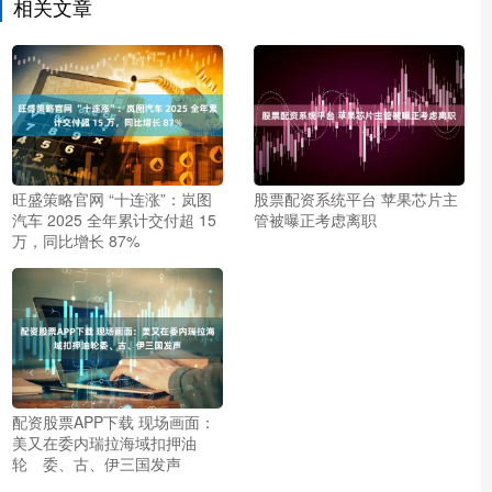
相关文章
旺盛策略官网 “十连涨”：岚图
股票配资系统平台 苹果芯片主
汽车 2025 全年累计交付超 15
管被曝正考虑离职
万，同比增长 87%
配资股票APP下载 现场画面：
美又在委内瑞拉海域扣押油
轮 委、古、伊三国发声