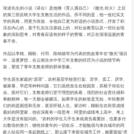
张述先生的小说《讲台》是他继《育人遇自己》《微光·炬火》之后
的第三部反映大学生支教生活的作品。所不同的是，他一改纪实文
学的风格，用更为张放、令他自己更为舒适的小说形式，抒发了积
压在内心的，基于扎实生活基础上的，对社会教育以及一些社会现
象的深刻思考，对青春应该有的样子的赞颂，对正在渐渐远逝的青
春不舍。
作品以李桃、顾盼、付羽、陈纳德等为代表的热血青年在“微光”项目
中，追逐梦想，在云南沧水中学三年支教的经历为小说的情节构
架，塑造了青年支教老师的群体形象。
学生原生家庭的“原罪”，农村基层学校里打架、弃学、卖工、厌学、
被家暴、早恋等种种问题，它们虽然发生在校园里，其根子却在社
会。面对它们，支教老师们坚守理想的执着，强烈的社会责任感和
奉献精神，每一天都会被碾压。如果学生的标签是无知，年轻教师
们的则是困惑和无奈，甚至怀疑人生。家访时，顾盼住在班里成绩
最好的阿雯家，他在深夜有一段思考：阿雯的成绩考上高中、考上
大学是没有疑问的。“农村的学生几乎生来就肩负着重担，也要多付
出数倍的努力，牺牲掉童年的一切欢乐，才能勉强与来自城市的同
龄人站在同一条起跑线上”。那么接下来留在城市工作，她要面临“求