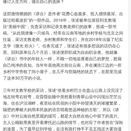
修订人生方向，做出自己的选择？
这部激情燃烧的《讲台》是作者“花费心血最多、投入感情最深、出
版过程最波折”的一部作品。2016年，张述被单位派驻到支教项
目“美丽中国”，负责采访和记录支教老师们的故事，形成一部书
稿。“从此我便像一只候鸟，经常在云南等地的乡村学校与北京之间
往返，采访支教老师、乡村教师和学生们，并在2018年出版了纪实
文学《微光·炬火》”。任务完成了，张述还有很多想说的话仍在心
里。回到原单位几个月后，张述便辞职成为自由职业者。他就像
《讲台》书中的年轻人一样，不顾一切地追逐着自己的梦想，慰藉
自己纯净的良知。当年年底他再次前往云南，并在澜沧江边的一所
乡村中学旁租了间小屋子，在几乎与世隔绝的状态下，在那里完成
了这本30万字的小说。
三年对支教学校的采访，张述“坐着乡村巴士在盘山公路上没完没了
地左转弯右转弯，在昏昏欲睡中突然看到青翠山谷中闪现出茫茫云
海。住在泸沽湖畔，夜里站在民宿的小院中仰望满天的璀璨繁星，
隔壁的摩梭大妈用本民族的语言唱着悠远神秘的古歌”。所以《讲
台》中对云南自然景观的描写，都是大自然在他心中留下的底片。
主人公顾盼黑夜里开着摩托赶山路的情节，也对应了作者曾在“深秋
的凌晨，为了最早赶到学校，在没有路灯伸手不见五指还大雾弥漫