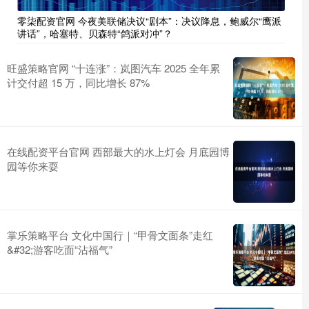
零柒配资官网 今夜美联储决议“剧本”：决议降息，鲍威尔“鹰派
讲话”，哈塞特、贝森特“鸽派对冲”？
旺盛策略官网 “十连涨”：岚图汽车 2025 全年累
计交付超 15 万，同比增长 87%
在线配资平台官网 西部最大的水上灯会 月底园博
园等你来耍
掌乐策略平台 文化中国行｜“甲骨文面条”走红
&#32;游客吃面“沾福气”