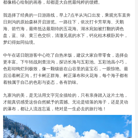
都像精心绘制的画卷，却都是大自然最纯粹的馈赠。
我选择了经典的一日游路线，早上7点半从沟口出发，乘观光车直奔
日则沟的原始森林开启游览。一路往下，依次打卡芳草海、天鹅
海、箭竹海，最终抵达最期待的五花海。湖水宛如被打翻的调色
盘，蓝、绿、黄三色交织，清澈见底的水下，钙化枯木横卧其中，
梦幻得如同仙境。
中午在诺日朗游客中心吃了自热米饭，建议大家自带零食，选择会
更丰富。下午转战则查洼沟，探访长海与五彩池。五彩池虽小巧，
色彩却绚烂到极致，像一颗镶嵌在山谷里的蓝宝石，一眼惊艳。最
后沿着树正沟，打卡树正群海、树正瀑布和火花海，每个海子都有
着独属于自己的色彩与姿态，各有韵味。
九寨沟的美，是无法用文字完全描绘的，只有亲身踏入这片土地，
才能真切感受这份自然赋予的震撼。无论是错落的海子，还是灵动
的瀑布，都让人流连忘返，绝对是一生必去的旅行地！