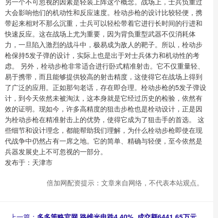
另一个不可忽视的因素是轻装上阵这个概念。战场上，士兵负重过
大会影响他们的机动性和反应速度。栓动步枪的设计比较轻便，携
带起来相对不那么沉重，士兵可以轻松带着它进行长时间的行进和
快速反应。这在战场上尤为重要，因为背负重型武器不仅消耗体
力，一旦陷入激烈的战斗中，极易成为敌人的靶子。所以，栓动步
枪保持5发子弹的设计，实际上也是出于对士兵体力和机动性的考
虑。 另外，栓动步枪非常适合进行卧式精准射击。它不仅重量轻、
易于携带，而且能够提供较高的射击精度，这使得它在战场上得到
了广泛的应用。正如那句老话，存在即合理。栓动步枪的5发子弹设
计，到今天依然未被淘汰，这本身就是它经过历史的检验，依然有
效的证明。现如今，许多高精度的狙击步枪也是栓动设计，正是因
为栓动步枪在精准射击上的优势，使得它成为了狙击手的首选。 这
些细节和设计理念，都能帮助我们理解，为什么栓动步枪即使在现
代战争中仍然占有一席之地。它的简单、精确与轻便，至今依然是
兵器发展史上不可忽视的一部分。
发布于：天津市
倍加网配资提示：文章来自网络，不代表本站观点。
上一篇：
多多策略官网 路维光电跌4.40%, 成交额6441.65万元,