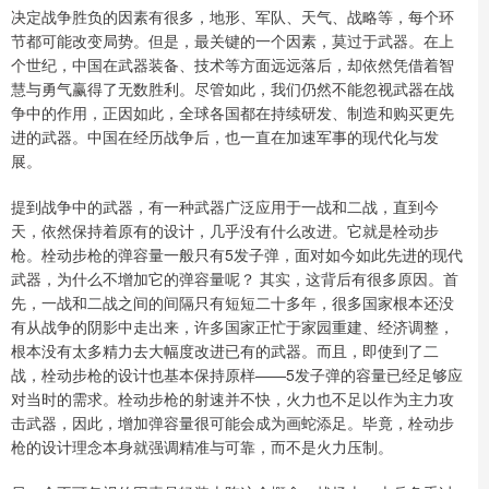
决定战争胜负的因素有很多，地形、军队、天气、战略等，每个环
节都可能改变局势。但是，最关键的一个因素，莫过于武器。在上
个世纪，中国在武器装备、技术等方面远远落后，却依然凭借着智
慧与勇气赢得了无数胜利。尽管如此，我们仍然不能忽视武器在战
争中的作用，正因如此，全球各国都在持续研发、制造和购买更先
进的武器。中国在经历战争后，也一直在加速军事的现代化与发
展。
提到战争中的武器，有一种武器广泛应用于一战和二战，直到今
天，依然保持着原有的设计，几乎没有什么改进。它就是栓动步
枪。栓动步枪的弹容量一般只有5发子弹，面对如今如此先进的现代
武器，为什么不增加它的弹容量呢？ 其实，这背后有很多原因。首
先，一战和二战之间的间隔只有短短二十多年，很多国家根本还没
有从战争的阴影中走出来，许多国家正忙于家园重建、经济调整，
根本没有太多精力去大幅度改进已有的武器。而且，即使到了二
战，栓动步枪的设计也基本保持原样——5发子弹的容量已经足够应
对当时的需求。栓动步枪的射速并不快，火力也不足以作为主力攻
击武器，因此，增加弹容量很可能会成为画蛇添足。毕竟，栓动步
枪的设计理念本身就强调精准与可靠，而不是火力压制。