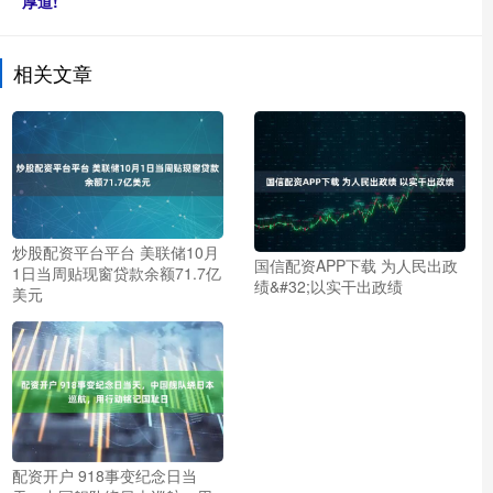
厚道!
相关文章
炒股配资平台平台 美联储10月
国信配资APP下载 为人民出政
1日当周贴现窗贷款余额71.7亿
绩&#32;以实干出政绩
美元
配资开户 918事变纪念日当