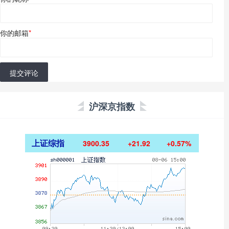
你的邮箱
*
提交评论
沪深京指数
上证综指
3900.35
+21.92
+0.57%