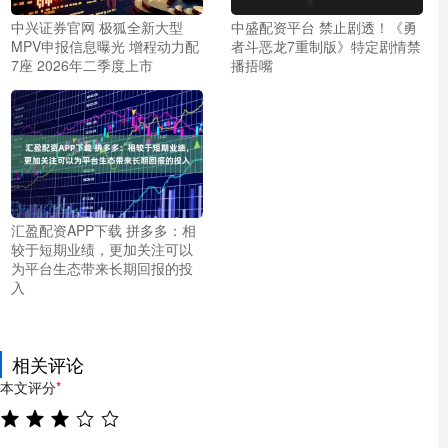
中兴证券官网 极狐全新大型
中盛配资平台 禁止剧透！《勇
MPV申报信息曝光 增程动力配
者斗恶龙7重制版》特定剧情禁
7座 2026年二季度上市
播捂嘴
汇盈配资APP下载 拼多多：相
较于短期业绩，更加关注可以
为平台生态带来长期回报的投
入
相关评论
本文评分
*