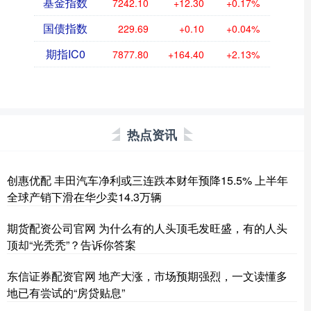
基金指数
7242.10
+12.30
+0.17%
国债指数
229.69
+0.10
+0.04%
期指IC0
7877.80
+164.40
+2.13%
热点资讯
创惠优配 丰田汽车净利或三连跌本财年预降15.5% 上半年
全球产销下滑在华少卖14.3万辆
期货配资公司官网 为什么有的人头顶毛发旺盛，有的人头
顶却“光秃秃”？告诉你答案
东信证券配资官网 地产大涨，市场预期强烈，一文读懂多
地已有尝试的“房贷贴息”