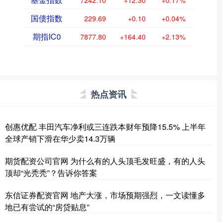
7242.10
+12.30
+0.17%
国债指数
229.69
+0.10
+0.04%
期指IC0
7877.80
+164.40
+2.13%
热点资讯
创惠优配 丰田汽车净利或三连跌本财年预降15.5% 上半年
全球产销下滑在华少卖14.3万辆
期货配资公司官网 为什么有的人头顶毛发旺盛，有的人头
顶却“光秃秃”？告诉你答案
东信证券配资官网 地产大涨，市场预期强烈，一文读懂多
地已有尝试的“房贷贴息”