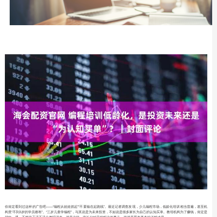
你肯定看到过这样的广告吧——“编程从娃娃抓起”“不要输在起跑线”。最近记者调查发现，少儿编程市场，低龄化培训相当普遍，甚至机
构里“不到3岁的学员都有”。“三岁儿童学编程”，与其说是为未来投资，不如说是很多家长为自己的认知买单。教培机构为了赚钱，肯定是
胡吹一通，不管孩子适不适合都招进来。越是这样，家长们对于编程这件事儿，就越是要有基本的了解才是。