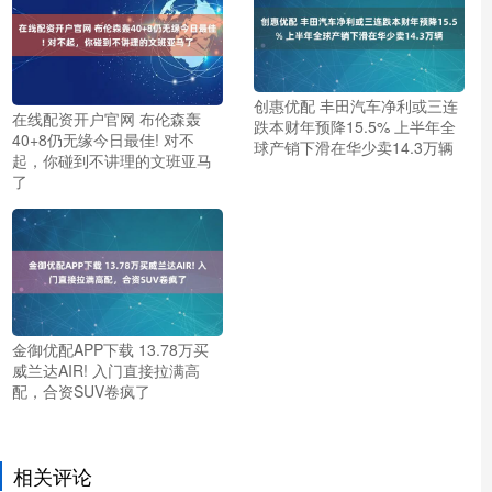
创惠优配 丰田汽车净利或三连
在线配资开户官网 布伦森轰
跌本财年预降15.5% 上半年全
40+8仍无缘今日最佳! 对不
球产销下滑在华少卖14.3万辆
起，你碰到不讲理的文班亚马
了
金御优配APP下载 13.78万买
威兰达AIR! 入门直接拉满高
配，合资SUV卷疯了
相关评论