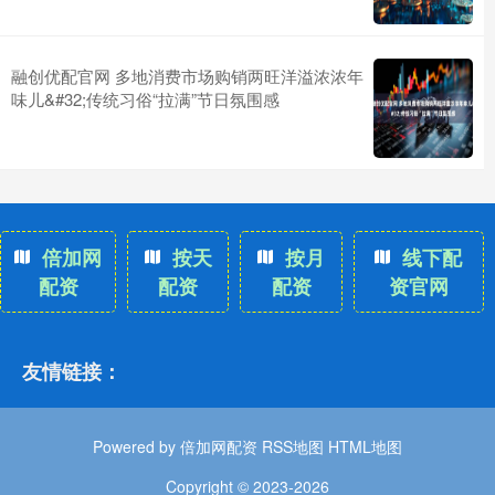
融创优配官网 多地消费市场购销两旺洋溢浓浓年
味儿&#32;传统习俗“拉满”节日氛围感
倍加网
按天
按月
线下配
配资
配资
配资
资官网
友情链接：
Powered by
倍加网配资
RSS地图
HTML地图
Copyright
© 2023-2026