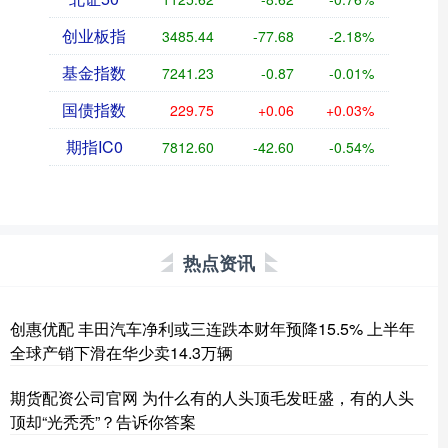
创业板指
3485.44
-77.68
-2.18%
基金指数
7241.23
-0.87
-0.01%
国债指数
229.75
+0.06
+0.03%
期指IC0
7812.60
-42.60
-0.54%
热点资讯
创惠优配 丰田汽车净利或三连跌本财年预降15.5% 上半年
全球产销下滑在华少卖14.3万辆
期货配资公司官网 为什么有的人头顶毛发旺盛，有的人头
顶却“光秃秃”？告诉你答案