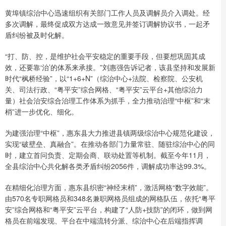
黄埠镇综治中心迅速组织有关部门工作人员及调解员介入调处。经
多次调解，最终促成双方达成一致意见并签订调解协议书，一起矛
盾纠纷被及时化解。
“打、防、控，是维护社会平安稳定的重要手段，但要想巩固其成
效，还要靠‘治’的体系来承接。”刘惠强告诉记者，该县坚持和发展新
时代“枫桥经验”，以“1+6+N”（综治中心+法院、检察院、公安机
关、司法行政、“粤平安”综合网格、“粤平安”云平台+其他综治力
量）社会治安综合治理工作体系为抓手，全力推动治理“中枢”和“末
梢”进一步优化、细化。
为建强治理“中枢”，惠东县大力推进县镇两级综治中心规范化建设，
实现“破壁垒、真融合”。在推动各部门力量常驻、随驻综治中心的同
时，建立首问负责、定期会商、联动处置等机制。截至今年11月，
全县综治中心共化解各类矛盾纠纷2056件，调解成功率达99.3%。
在精细化治理方面，惠东县织密“神经末梢”，激活网格“数字效能”。
由570名专职网格员和348名兼职网格员组成的网格队伍，依托“粤平
安”综合网格和“粤平安”云平台，构建了“人防+技防”的闭环，做到网
格员在前端发现、平台在中端流转分派、综治中心在后端指挥调