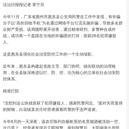
法治日报报记者 章宁旦
今年11月，广东省惠州市惠东县公安局民警在工作中发现，有诈骗
分子以“高价回收手机”为名通过网络平台引流实施诈骗，导致多名群
众财产受损。该局随即展开侦查，通过精准研判、多警种合成作
战，成功将一个盘踞在当地的诈骗团伙打掉，抓获28名犯罪嫌疑
人。
这是惠东县强化社会治安防控工作的一个生动缩影。
近年来，惠东县构建起党政主导、部门协同、镇街联动的治理格
局，在全县纵深推进以打、防、控、治为核心的立体化社会治安防
控体系。
精准打防
“没想到这么快就抓获了犯罪嫌疑人，感谢民警同志。”面对失而复得
的财物，白花镇某农庄经营者握着民警的手连声道谢。
今年8月的一天深夜，该农庄陈列在橱柜里的名贵烟酒被洗劫一空。
次日早上，经营者发现后立即报警。接到报警后，太阳坳派出所民