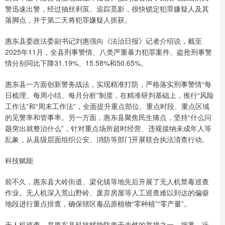
警迅速出警，经过抽丝剥茧、追踪觅影，很快锁定犯罪嫌疑人及其
落脚点，并于第二天将犯罪嫌疑人抓获。
惠东县委政法委副书记刘惠强向《法治日报》记者介绍说，截至
2025年11月，全县刑事警情、八类严重暴力犯罪案件、盗抢刑事警
情分别同比下降31.19%、15.58%和50.65%。
惠东县一方面创新警务战法，实现精准打防，严格落实刑事警情“每
日梳理、每周小结、每月分析”制度，在精准研判基础上，推行“风险
工作法”和“周末工作法”，全面提升重点部位、重点时段、重点区域
的见警率和管事率。另一方面，惠东县聚焦民生痛点，坚持“什么问
题突出就整治什么”，针对重点场所超时经营、违规接纳未成年人等
乱象，从县级层面组织公安、消防等部门开展联合执法清查行动。
科技赋能
前不久，惠东县大岭街道、梁化镇等地先后开展了无人机禁毒巡查
作业。无人机深入荒山野岭、废弃房屋等人工巡查难以到达的偏僻
地段进行重点排查，确保辖区毒品原植物“零种植”“零产量”。
无人机巡查，是惠东县科技赋能防患于未然的举措之一。据悉，近