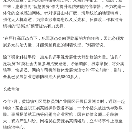
年来，惠东县将“智慧警务”作为提升巡防效能的倍增器，全力构建一
体化的全域感知网络。针对该县山林广袤、海岸线长的地理特点，
强化无人机巡逻，为排查涉毒隐患以及反走私、反偷渡工作和沿海
镇街的“防溺水”预警提供有力支撑。
“在严打高压态势下，犯罪形态会向更隐蔽的方向转移，因此必须发
展多元共治力量，才能筑起真正的铜墙铁壁。”刘惠强说。
除了强化科技手段，惠东县还重视发展壮大群防群治力量。该县广
泛动员“N”类社会力量参与治安巡逻、矛盾调解、线索举报，将外卖
骑手、快递员、网约车司机等群体发展为流动的“平安前哨”，目前，
全县已发展新业态群防群治人员6800多人。
长效常治
今年7月，黄埠镇社区网格员到产业园区开展日常巡查时，遇到一起
纠纷：某企业职工易某因操作设备不当，一个小指头被压伤导致截
肢。事后易某就工伤等问题向企业索赔，因在赔偿金额上分歧较
大，双方产生纠纷。网格员在安抚易某情绪后，立即将事件上报至
镇综治中心。