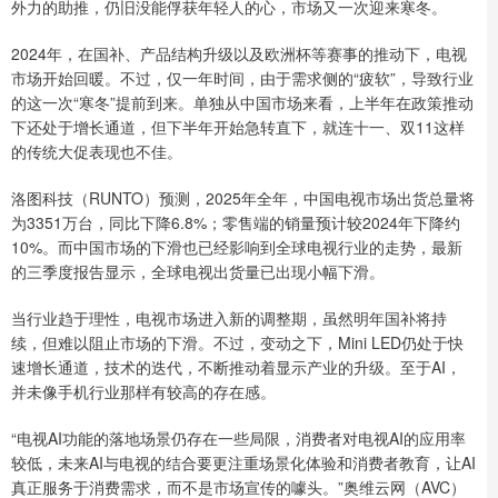
外力的助推，仍旧没能俘获年轻人的心，市场又一次迎来寒冬。
2024年，在国补、产品结构升级以及欧洲杯等赛事的推动下，电视
市场开始回暖。不过，仅一年时间，由于需求侧的“疲软”，导致行业
的这一次“寒冬”提前到来。单独从中国市场来看，上半年在政策推动
下还处于增长通道，但下半年开始急转直下，就连十一、双11这样
的传统大促表现也不佳。
洛图科技（RUNTO）预测，2025年全年，中国电视市场出货总量将
为3351万台，同比下降6.8%；零售端的销量预计较2024年下降约
10%。而中国市场的下滑也已经影响到全球电视行业的走势，最新
的三季度报告显示，全球电视出货量已出现小幅下滑。
当行业趋于理性，电视市场进入新的调整期，虽然明年国补将持
续，但难以阻止市场的下滑。不过，变动之下，Mini LED仍处于快
速增长通道，技术的迭代，不断推动着显示产业的升级。至于AI，
并未像手机行业那样有较高的存在感。
“电视AI功能的落地场景仍存在一些局限，消费者对电视AI的应用率
较低，未来AI与电视的结合要更注重场景化体验和消费者教育，让AI
真正服务于消费需求，而不是市场宣传的噱头。”奥维云网（AVC）