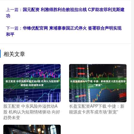
上一篇：
国元配资 利雅得胜利击败祖拉出线 C罗助攻菲利克斯建
功
下一篇：
华锋优配官网 柬埔寨泰国正式停火 签署联合声明实现
和平
相关文章
股王配资 中东风险外溢扰动A
长盈宝配资APP下载 中捷：新
股 机构认为短期情绪驱动 向好
能源皮卡房车成市场“新宠”
趋势未变