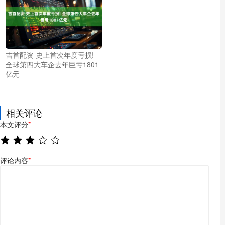
吉首配资 史上首次年度亏损!
全球第四大车企去年巨亏1801
亿元
相关评论
本文评分
*
评论内容
*