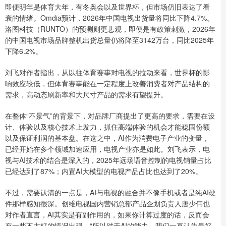
即便明年是体育大年，有冬奥会以及世界杯，但市场仍旧表达了看
衰的情绪。Omdia预计，2026年中国电视出货量将同比下降4.7%。
洛图科技（RUNTO）的预测则更悲观，即便是有政策刺激，2026年
的中国电视市场品牌整机出货总量仍将降至3142万台，同比2025年
下降6.2%。
刘飞对作者指出，从以往体育赛事对电视的拉动来看，世界杯的影
响效应较低，但体育赛事能在一定程度上改善消费者对产品结构的
需求，高动态刷新率和大尺寸产品的需求有望提升。
在整体“不景气”的背景下，对品牌厂商提出了更高的要求，需要在设
计、体验以及核心技术上发力，抓住高端体验的机会才能稳固份额
以及保证利润的基本盘。在这之中，AI作为消费电子产业的变量，
已经开始在多个领域加速应用，电视产业亦是如此。刘飞表示，电
视与AI技术的结合是深入的，2025年远场语音控制的电视销量占比
已经达到了87%；内置AI大模型的电视产品占比也达到了20%。
不过，需要认清的一点是，AI与电视的融合并不像手机或者是纯AI硬
件那样感知很深。创维电视国内营销总部产品企划负责人唐少伟也
对作者直言，AI其实是有副作用的，如果你计算过度的话，反而会
有一些不太好的情况出现。“所以对于AI的能力，我们一直认为最好