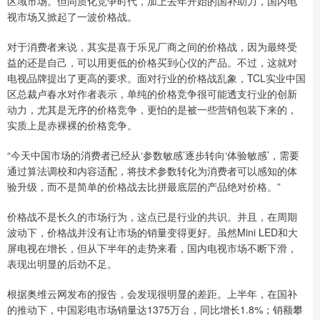
区域市场。但同质化竞争时代，加上去年开始的国补助力，国内电
视市场又掀起了一波价格战。
对于消费者来说，其实是喜于乐见厂商之间的价格战，因为最终受
益的还是自己，可以用更低的价格买到心仪的产品。不过，这就对
电视品牌提出了更高的要求。面对行业的价格战乱象，TCL实业中国
区总裁卢春水对作者表示，单纯的价格竞争很可能透支行业的创新
动力，尤其是无序的价格竞争，更怕的是被一些营销包装下来的，
实质上是赤裸裸的价格竞争。
“今天中国市场的消费者已经从‘参数敏感’逐步转向‘体验敏感’，需要
通过算法调校和内容适配，将技术参数转化为消费者可以感知的体
验升级，而不是简单的价格战去比拼最底层的产品绝对价格。”
价格战不是长久的市场行为，这点已是行业的共识。并且，在周期
波动下，价格战并没有让市场的销量变得更好。虽然Mini LED和大
屏电视在增长，但从下半年的走势来看，国内电视市场不断下滑，
表现出明显的后劲不足。
根据奥维云网发布的报告，会发现很明显的差距。上半年，在国补
的推动下，中国彩电市场销量达1375万台，同比增长1.8%；销额攀