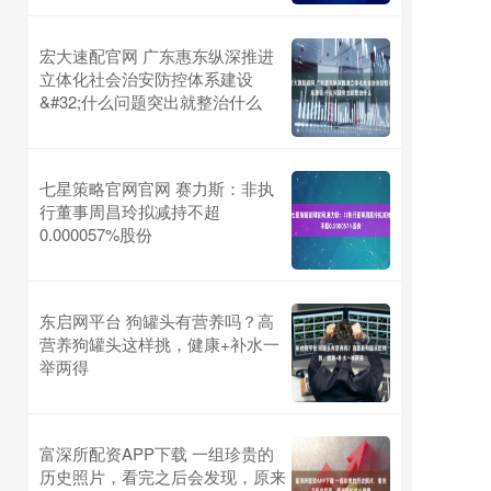
宏大速配官网 广东惠东纵深推进
立体化社会治安防控体系建设
&#32;什么问题突出就整治什么
七星策略官网官网 赛力斯：非执
行董事周昌玲拟减持不超
0.000057%股份
东启网平台 狗罐头有营养吗？高
营养狗罐头这样挑，健康+补水一
举两得
富深所配资APP下载 一组珍贵的
历史照片，看完之后会发现，原来