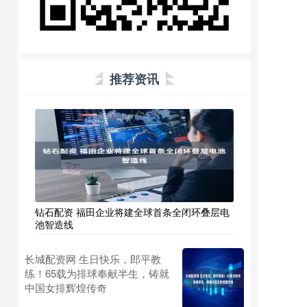
推荐资讯
钻石配资 福田企业将建全球首条全闭环叠层电
池智造线
长城配资网 生日快乐，郎平教
练！65载为排球奉献半生，铸就
中国女排辉煌传奇