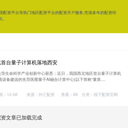
全国配资平台等热门地区配资平台的配资开户服务,凭借多年的配资经
识。
北首台量子计算机落地西安
安先导生命科学产业创新中心获悉：近日，我国西北地区首台量子计算机
设备建设的先导医图量子AI融合计算中心(以下简称“量算....
期：12-08
来源：外汇配资
查看：
88
分类：
线下配资官网
配资文章已加载完成