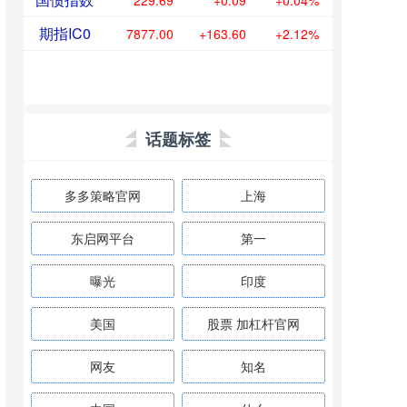
229.69
+0.09
+0.04%
期指IC0
7877.00
+163.60
+2.12%
话题标签
多多策略官网
上海
东启网平台
第一
曝光
印度
美国
股票 加杠杆官网
网友
知名