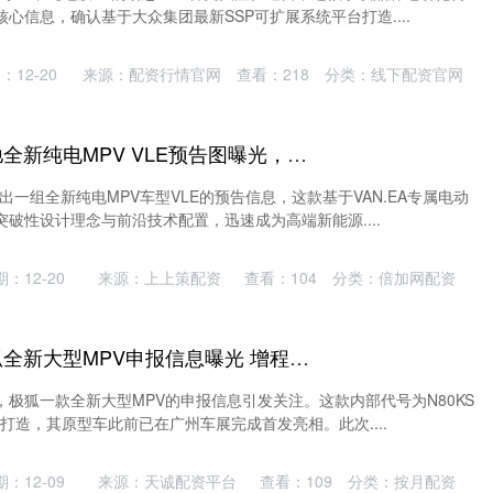
心信息，确认基于大众集团最新SSP可扩展系统平台打造....
：12-20
来源：配资行情官网
查看：
218
分类：
线下配资官网
博盈证券配资 奔驰全新纯电MPV VLE预告图曝光，国产进程加速或重塑高端市场格局
出一组全新纯电MPV车型VLE的预告信息，这款基于VAN.EA专属电动
破性设计理念与前沿技术配置，迅速成为高端新能源....
：12-20
来源：上上策配资
查看：
104
分类：
倍加网配资
中兴证券官网 极狐全新大型MPV申报信息曝光 增程动力配7座 2026年二季度上市
极狐一款全新大型MPV的申报信息引发关注。这款内部代号为N80KS
台打造，其原型车此前已在广州车展完成首发亮相。此次....
：12-09
来源：天诚配资平台
查看：
109
分类：
按月配资