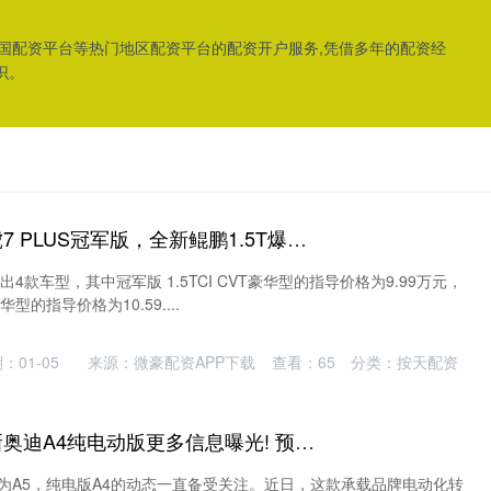
全国配资平台等热门地区配资平台的配资开户服务,凭借多年的配资经
识。
家林配资平台 瑞虎7 PLUS冠军版，全新鲲鹏1.5T爆发184马力
出4款车型，其中冠军版 1.5TCI CVT豪华型的指导价格为9.99万元，
豪华型的指导价格为10.59....
：01-05
来源：微豪配资APP下载
查看：
65
分类：
按天配资
永华证券平台 全新奥迪A4纯电动版更多信息曝光! 预计2028年发布
为A5，纯电版A4的动态一直备受关注。近日，这款承载品牌电动化转