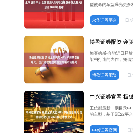
型使命的车型曝光更多核
永华证券平台
日期
梅赛德斯-奔驰近日释放
架构打造的力作，凭借突
博盈证券配资
日期
工信部最新一期目录中，
的车型，基于BE22平
中兴证券官网
日期