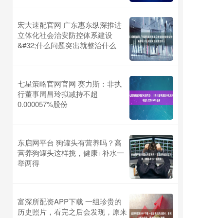
宏大速配官网 广东惠东纵深推进
立体化社会治安防控体系建设
&#32;什么问题突出就整治什么
七星策略官网官网 赛力斯：非执
行董事周昌玲拟减持不超
0.000057%股份
东启网平台 狗罐头有营养吗？高
营养狗罐头这样挑，健康+补水一
举两得
富深所配资APP下载 一组珍贵的
历史照片，看完之后会发现，原来