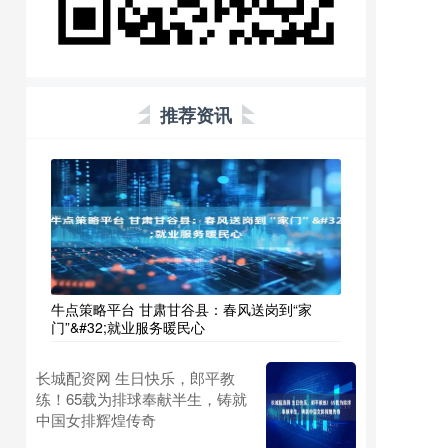
推荐资讯
牛点策略平台 甘肃甘谷县：春风送岗到“家
门”&#32;就业服务暖民心
长城配资网 生日快乐，郎平教
练！65载为排球奉献半生，铸就
中国女排辉煌传奇