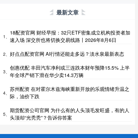
最新文章
18配资官网 财经早报：32只ETF密集成立机构投资者加
1、
速入场 深交所也将切换交易线路丨2026年8月6日
好点点配资官网 AI行情还能走多远？淡水泉最新表态
2、
创惠优配 丰田汽车净利或三连跌本财年预降15.5% 上半
3、
年全球产销下滑在华少卖14.3万辆
苏州配资 在对霍尔木兹海峡重新开放的乐观情绪升温之
4、
际，油价下跌
期货配资公司官网 为什么有的人头顶毛发旺盛，有的人
5、
头顶却“光秃秃”？告诉你答案