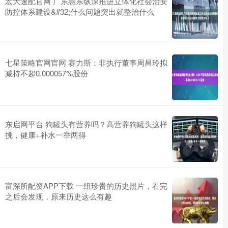
宏大速配官网 广东惠东纵深推进立体化社会治安
防控体系建设&#32;什么问题突出就整治什么
七星策略官网官网 赛力斯：非执行董事周昌玲拟
减持不超0.000057%股份
东启网平台 狗罐头有营养吗？高营养狗罐头这样
挑，健康+补水一举两得
富深所配资APP下载 一组珍贵的历史照片，看完
之后会发现，原来历史这么有趣