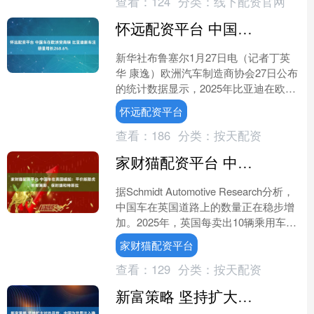
查看：
124
分类：
线下配资官网
怀远配资平台 中国车在欧洲受青睐&#32;比亚迪新车注册量增长268.6%
新华社布鲁塞尔1月27日电（记者丁英
华 康逸）欧洲汽车制造商协会27日公布
的统计数据显示，2025年比亚迪在欧洲
市场的新车注册量达187657辆，同比增
怀远配资平台
长268....
查看：
186
分类：
按天配资
家财猫配资平台 中国车在英国崛起：平价版路虎、劳斯莱斯、保时捷和特斯拉
据Schmidt Automotive Research分析，
中国车在英国道路上的数量正在稳步增
加。2025年，英国每卖出10辆乘用车，
就有一辆是中国品牌。 英....
家财猫配资平台
查看：
129
分类：
按天配资
新富策略 坚持扩大对外开放，中国为世界注入确定性