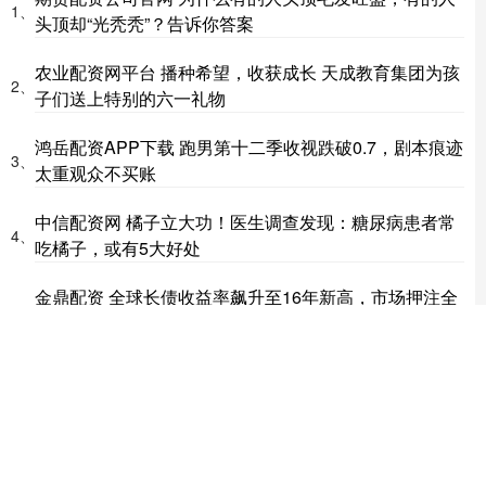
1、
头顶却“光秃秃”？告诉你答案
农业配资网平台 播种希望，收获成长 天成教育集团为孩
2、
子们送上特别的六一礼物
鸿岳配资APP下载 跑男第十二季收视跌破0.7，剧本痕迹
3、
太重观众不买账
中信配资网 橘子立大功！医生调查发现：糖尿病患者常
4、
吃橘子，或有5大好处
金鼎配资 全球长债收益率飙升至16年新高，市场押注全
5、
球降息周期即将终结
倍加网
按天
按月
线下配
配资
配资
配资
资官网