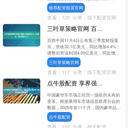
驻缅甸大使马珈出席并致辞，缅电力
推荐配资股票官网
部、外交部、....
查看：
129
分类：
线下配资官网
三叶草策略官网 百胜中国第三季度营收32.1亿美元，同比增加4.4%
百胜中国11月4日公布第三季度财报显
示，营收32.1亿美元，同比增加4.4%；
调整后营业利润4.00亿美元，同比增加
7.8%；调整后每股收益0.76美元，上年
三叶草策略官网
同....
查看：
117
分类：
线下配资官网
点牛股配资 享界强势入局：中国品牌在豪华轿车赛道向BBA发起总攻
中国豪华车市场正经历一场前所未有的
变革。根据乘用车市场信息联席分会的
数据，2025年前11个月，国内豪华品牌
整体销量出现两位数下滑，其中30万至
点牛股配资
40万元价格区间....
查看：
170
分类：
按天配资