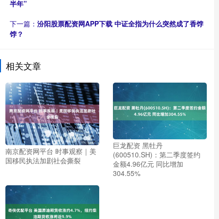
半年”
下一篇：
汾阳股票配资网APP下载 中证全指为什么突然成了香饽
饽？
相关文章
巨龙配资 黑牡丹
南京配资网平台 时事观察｜美
(600510.SH)：第二季度签约
国移民执法加剧社会撕裂
金额4.96亿元 同比增加
304.55%