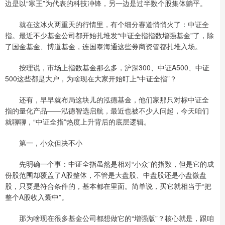
边是以“寒王”为代表的科技冲锋，另一边是过半数个股集体躺平。
就在这冰火两重天的行情里，有个细分赛道悄悄火了：中证全
指。最近不少基金公司都开始扎堆发“中证全指指数增强基金”了，除
了国金基金、博道基金，连国泰海通这些券商资管都扎堆入场。
按理说，市场上指数基金那么多，沪深300、中证A500、中证
500这些都是大户，为啥现在大家开始盯上“中证全指”？
还有，早早就布局这块儿的泓德基金，他们家那只对标中证全
指的量化产品——泓德智选启航，最近也被不少人问起，今天咱们
就聊聊，“中证全指”热度上升背后的底层逻辑。
第一，小众但决不小
先明确一个事：中证全指虽然是相对“小众”的指数，但是它的成
份股范围却覆盖了A股整体，不管是大盘股、中盘股还是小盘微盘
股，只要是符合条件的，基本都在里面。简单说，买它就相当于“把
整个A股收入囊中”。
那为啥现在很多基金公司都想做它的“增强版”？核心就是，跟咱