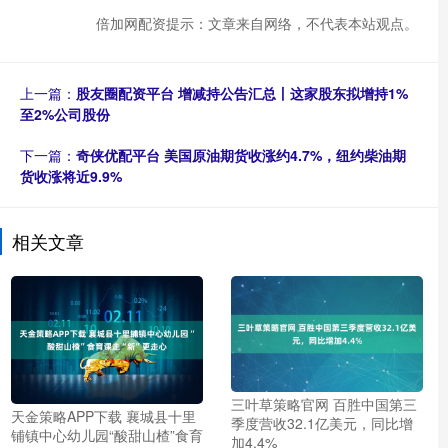
倍加网配资提示：文章来自网络，不代表本站观点。
上一篇：
股友圈配资平台 增减持公告汇总丨这家股东拟增持1%
至2%公司股份
下一篇：
奇侠优配平台 美国原油期货收涨约4.7%，纽约柴油期
货收涨将近9.9%
相关文章
三叶草策略官网 百胜中国第三
天金策略APP下载 襄城县十里
季度营收32.1亿美元，同比增
铺镇中心幼儿园“酸甜山楂”食育
加4.4%