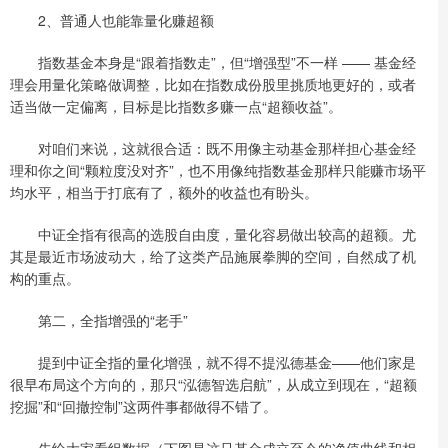
2、普通人也能靠量化赚超额
指数基金本身是“跟着指数走”，但“增强型”不一样 —— 基金经
理会用量化策略做调整，比如在指数成份股里挑质地更好的，或者
适当做一定偏离，目标是比指数多赚一点“超额收益”。
对咱们来说，这就很合适：既不用像主动基金那样担心基金经
理和你之间“颗粒度没对齐”，也不用像纯指数基金那样只能赚市场平
均水平，相当于打底有了，额外的收益也有盼头。
中证全指有很高的选股自由度，量化容易做出较高的超额。尤
其是最近市场波动大，给了这类产品施展拳脚的空间，自然成了机
构的重点。
第二，全指增强的“老手”
提到中证全指的量化增强，就不得不提泓德基金——他们家是
很早布局这个方向的，那只“泓德智选启航”，从成立到现在，“超额
挖掘”和“回撤控制”这两件事都做得不错了。