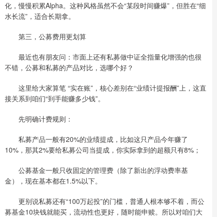
化，慢慢积累Alpha。这种风格虽然不会“某段时间赚爆”，但胜在“细
水长流”，适合长期拿。
第三，公募费用更划算
最近也有朋友问：市面上还有私募做中证全指量化增强的也很
不错，公募和私募的产品对比，选哪个好？
这里给大家算笔 “实在账”，核心差别在“业绩计提报酬”上，这直
接关系到咱们“到手能赚多少钱”。
先明确计费规则：
私募产品一般有20%的业绩提成，比如这只产品今年赚了
10%，那其2%要给私募公司当提成，你实际拿到的超额只有8%；
公募基金一般只收固定的管理费（除了新出的浮动费率基
金），现在基本都在1.5%以下。
更别说私募还有“100万起投”的门槛，普通人根本够不着，而公
募基金10块钱就能买，流动性也更好，随时能申赎。所以对咱们大