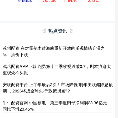
期指IC0
7877.80
+164.40
+2.13%
热点资讯
苏州配资 在对霍尔木兹海峡重新开放的乐观情绪升温之
际，油价下跌
鸿岳配资APP下载 跑男第十二季收视跌破0.7，剧本痕迹太
重观众不买账
安联配资平台 上半年最后2次！市场降低“明年美联储降息预
期”，2026将成全球央行“政策拐点”？
牛牛配资官网 中国核电：第三季度归母净利润23.36亿元，
同比下滑23.45%