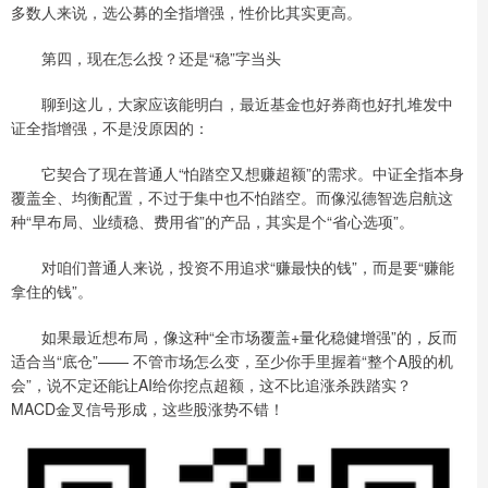
多数人来说，选公募的全指增强，性价比其实更高。
第四，现在怎么投？还是“稳”字当头
聊到这儿，大家应该能明白，最近基金也好券商也好扎堆发中
证全指增强，不是没原因的：
它契合了现在普通人“怕踏空又想赚超额”的需求。中证全指本身
覆盖全、均衡配置，不过于集中也不怕踏空。而像泓德智选启航这
种“早布局、业绩稳、费用省”的产品，其实是个“省心选项”。
对咱们普通人来说，投资不用追求“赚最快的钱”，而是要“赚能
拿住的钱”。
如果最近想布局，像这种“全市场覆盖+量化稳健增强”的，反而
适合当“底仓”—— 不管市场怎么变，至少你手里握着“整个A股的机
会”，说不定还能让AI给你挖点超额，这不比追涨杀跌踏实？
MACD金叉信号形成，这些股涨势不错！