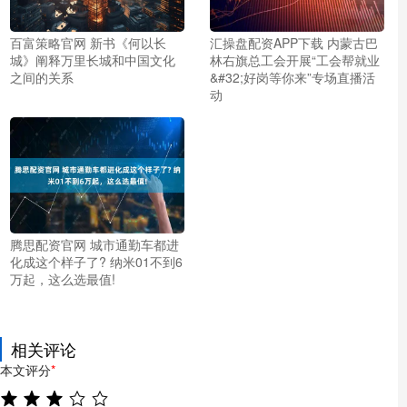
百富策略官网 新书《何以长
汇操盘配资APP下载 内蒙古巴
城》阐释万里长城和中国文化
林右旗总工会开展“工会帮就业
之间的关系
&#32;好岗等你来”专场直播活
动
腾思配资官网 城市通勤车都进
化成这个样子了? 纳米01不到6
万起，这么选最值!
相关评论
本文评分
*