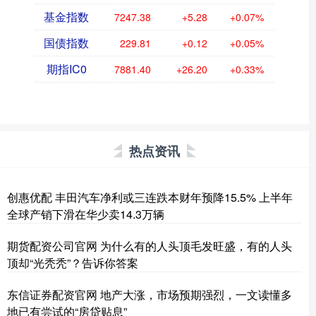
基金指数
7247.38
+5.28
+0.07%
国债指数
229.81
+0.12
+0.05%
期指IC0
7881.40
+26.20
+0.33%
热点资讯
创惠优配 丰田汽车净利或三连跌本财年预降15.5% 上半年
全球产销下滑在华少卖14.3万辆
期货配资公司官网 为什么有的人头顶毛发旺盛，有的人头
顶却“光秃秃”？告诉你答案
东信证券配资官网 地产大涨，市场预期强烈，一文读懂多
地已有尝试的“房贷贴息”