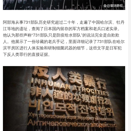
阿部海从事731部队历史研究超过二十年，走遍了中国哈尔滨、牡丹
江等地的遗址，查阅了日本国内留存的军方档案和老兵口述实录。
他认为那些声称“731部队只是防疫给水部队”的说法完全是自欺欺
人。他展示了一份珍藏的老兵手记，里面详细记录了731部队在哈尔
滨平房区进行人体实验和研制细菌武器的细节，这些文字是日军犯
下反人类罪行的直接证据。