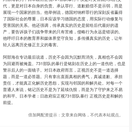
代，更是对日本自身的负责。承认罪行、道歉赔偿不是示弱，而是
展现一个国家的担当。他举例说，德国对纳粹罪行的深刻反省赢得
了国际社会的尊重，日本应该学习德国的态度，用实际行动修复与
受害国的关系。他还强调，传承真实的历史是留给后代最好的遗
产，要告诉孩子们战争带来的只有苦难，侵略行为永远是错误的。
他呼吁日本的教育界和媒体界坚守良知，多传播真实的历史，让年
轻人远离历史修正主义的毒害。
阿部海在专访最后说道，历史不会因为沉默而消失，真相也不会因
为回避而被掩盖。731部队的暴行是铭刻在历史上的一道伤疤，也是
警示后人的一面镜子。对日本政府而言，正视历史不是一道选择
题，而是一道必答题。只有拿出直面真相的勇气，真诚道歉、承担
责任，才能真正化解历史恩怨，实现与邻国的和解共处。对每一个
普通人来说，铭记历史不是为了延续仇恨，而是为了守护来之不易
的和平。日本学者：日政府应正视731部队暴行 正视历史是和解的
前提。
倍加网配资提示：文章来自网络，不代表本站观点。