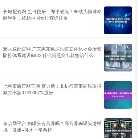
长城配资网 生日快乐，郎平教练！65载为排球奉
献半生，铸就中国女排辉煌传奇
宏大速配官网 广东惠东纵深推进立体化社会治安
防控体系建设&#32;什么问题突出就整治什么
七星策略官网官网 赛力斯：非执行董事周昌玲拟
减持不超0.000057%股份
东启网平台 狗罐头有营养吗？高营养狗罐头这样
挑，健康+补水一举两得