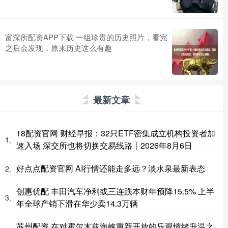
富深所配资APP下载 一组珍贵的历史照片，看完
之后会发现，原来历史这么有趣
最新文章
18配资官网 财经早报：32只ETF密集成立机构投资者加
1、
速入场 深交所也将切换交易线路丨2026年8月6日
好点点配资官网 AI行情还能走多远？淡水泉最新表态
2、
创惠优配 丰田汽车净利或三连跌本财年预降15.5% 上半
3、
年全球产销下滑在华少卖14.3万辆
苏州配资 在对霍尔木兹海峡重新开放的乐观情绪升温之