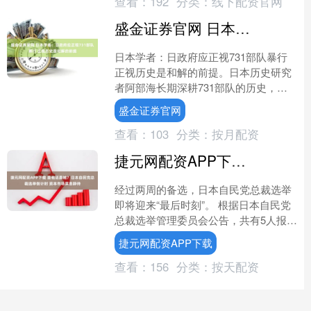
查看：
192
分类：
线下配资官网
盛金证券官网 日本学者：日政府应正视731部队暴行 正视历史是和解的前提
日本学者：日政府应正视731部队暴行
正视历史是和解的前提。日本历史研究
者阿部海长期深耕731部队的历史，他
直言日本政府至今不愿正视731部队的
盛金证券官网
战争罪行，这不仅....
查看：
103
分类：
按月配资
捷元网配资APP下载 是他还是她？日本自民党总裁选举倒计时 资本市场屏息静待
经过两周的备选，日本自民党总裁选举
即将迎来“最后时刻”。 根据日本自民党
总裁选举管理委员会公告，共有5人报名
参加本届自民党总裁选举，投票将于10
捷元网配资APP下载
月4日举行，届时....
查看：
156
分类：
按天配资