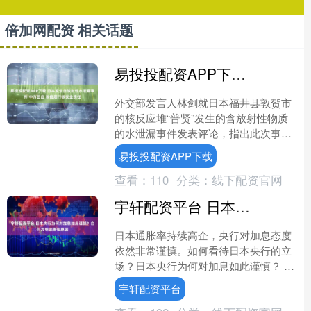
倍加网配资 相关话题
易投投配资APP下载 日本发生含放射性水泄漏事件 中方回应 敦促履行核安全责任
外交部发言人林剑就日本福井县敦贺市
的核反应堆“普贤”发生的含放射性物质
的水泄漏事件发表评论，指出此次事件
再次暴露出日本在核设施运行状况、运
易投投配资APP下载
营维护能力及核安全监管....
查看：
110
分类：
线下配资官网
宇轩配资平台 日本央行为何对加息如此谨慎？白川方明谈潜在原因
日本通胀率持续高企，央行对加息态度
依然非常谨慎。如何看待日本央行的立
场？日本央行为何对加息如此谨慎？ 10
月23日，在2025外滩年会一场圆桌讨论
宇轩配资平台
中，面对主持人....