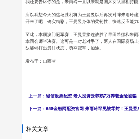
我还要告诉你的是，朱雨玲一直以来就是国乒女队里相持能
所以我想今天的这场胜利将为王曼昱以后再次对阵朱雨玲建
开来了吧，确实精彩，王曼昱身体的柔韧性、快速反应能力
至此，本届澳门冠军赛，王曼昱接连战胜了早田希娜和朱雨
幸同会师半决赛。这可是一对老对手了，两人在国际赛场上共
队能够打出最佳状态，勇夺冠军，加油。
发布于：山西省
上一篇：
诚信股票配资 老人投资云养鹅7万养老金险被骗
下一篇：
658金融网配资官网 朱雨玲罕见被零封！王曼
相关文章