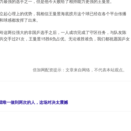
力最强的选手之一，但是他今天败给了相持能力更强的王曼昱。
立起心理上的优势，我相信王曼昱海底捞月这个球已经在各个平台传播
和球感都发挥了出来。
玲这两位强大的非国乒选手之后，一人成功完成了守区任务，与队友陈
交手过21次，王曼昱15胜6负占优。无论谁胜谁负，我们都祝愿国乒女
倍加网配资提示：文章来自网络，不代表本站观点。
昱成唯一做到两次的人，这场对决太震撼