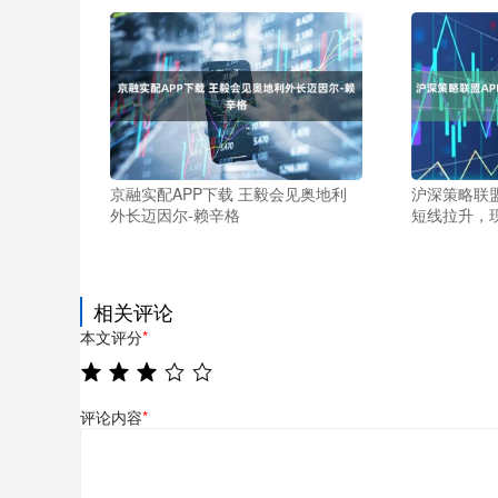
京融实配APP下载 王毅会见奥地利
沪深策略联盟
外长迈因尔-赖辛格
短线拉升，
相关评论
本文评分
*
评论内容
*