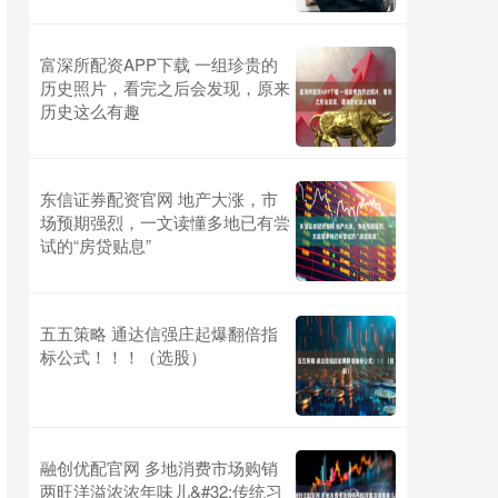
富深所配资APP下载 一组珍贵的
历史照片，看完之后会发现，原来
历史这么有趣
东信证券配资官网 地产大涨，市
场预期强烈，一文读懂多地已有尝
试的“房贷贴息”
五五策略 通达信强庄起爆翻倍指
标公式！！！（选股）
融创优配官网 多地消费市场购销
两旺洋溢浓浓年味儿&#32;传统习