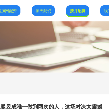
倍加网配资
按天配资
按月配资
线
王曼昱成唯一做到两次的人，这场对决太震撼