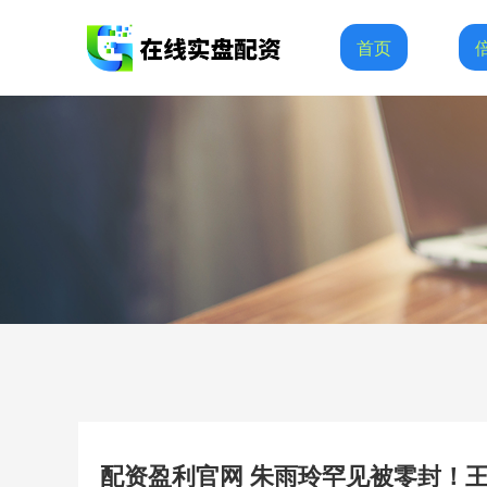
首页
配资盈利官网 朱雨玲罕见被零封！