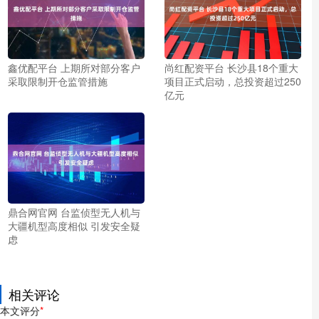
鑫优配平台 上期所对部分客户
尚红配资平台 长沙县18个重大
采取限制开仓监管措施
项目正式启动，总投资超过250
亿元
鼎合网官网 台监侦型无人机与
大疆机型高度相似 引发安全疑
虑
相关评论
本文评分
*