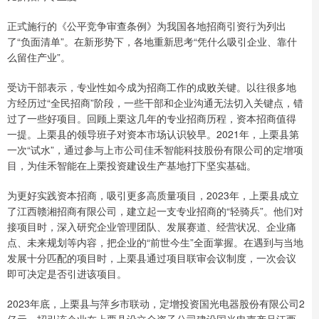
正式施行的《公平竞争审查条例》为我国各地招商引资行为列出
了“负面清单”。在新形势下，各地重新思考“凭什么吸引企业、靠什
么留住产业”。
受访干部表示，专业性如今成为招商工作的成败关键。以往很多地
方经历过“全民招商”阶段，一些干部和企业沟通无法切入关键点，错
过了一些好项目。回顾上栗这几年的专业招商历程，资本招商值得
一提。上栗县的领导班子对资本市场认识较早。2021年，上栗县第
一次“试水”，通过参与上市公司佳禾智能科技股份有限公司的定增项
目，为佳禾智能在上栗投资建设生产基地打下坚实基础。
为更好实践资本招商，吸引更多高质量项目，2023年，上栗县成立
了江西赣湘招商有限公司，建立起一支专业招商的“轻骑兵”。他们对
接项目时，深入研究企业管理团队、发展赛道、经营状况、企业痛
点、未来规划等内容，把企业的“前世今生”全面掌握。在遇到与当地
发展十分匹配的项目时，上栗县通过项目联审会议制度，一次会议
即可决定是否引进该项目。
2023年底，上栗县与萍乡市联动，定增投资国光电器股份有限公司2
亿元，招引该企业在上栗县设立全资子公司建设国光电声产品江西