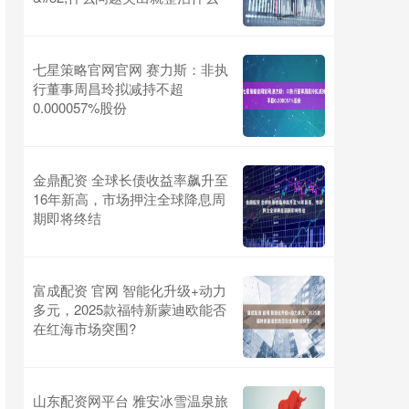
七星策略官网官网 赛力斯：非执
行董事周昌玲拟减持不超
0.000057%股份
金鼎配资 全球长债收益率飙升至
16年新高，市场押注全球降息周
期即将终结
富成配资 官网 智能化升级+动力
多元，2025款福特新蒙迪欧能否
在红海市场突围?
山东配资网平台 雅安冰雪温泉旅