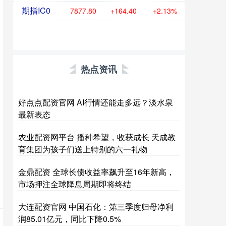
期指IC0
7877.80
+164.40
+2.13%
热点资讯
好点点配资官网 AI行情还能走多远？淡水泉
最新表态
农业配资网平台 播种希望，收获成长 天成教
育集团为孩子们送上特别的六一礼物
金鼎配资 全球长债收益率飙升至16年新高，
市场押注全球降息周期即将终结
大连配资官网 中国石化：第三季度归母净利
润85.01亿元，同比下降0.5%