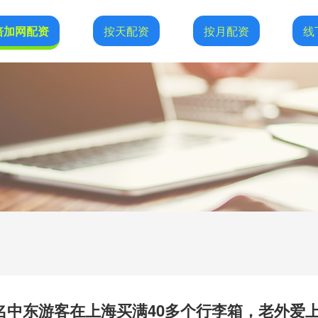
倍加网配资
按天配资
按月配资
线
7名中东游客在上海买满40多个行李箱，老外爱