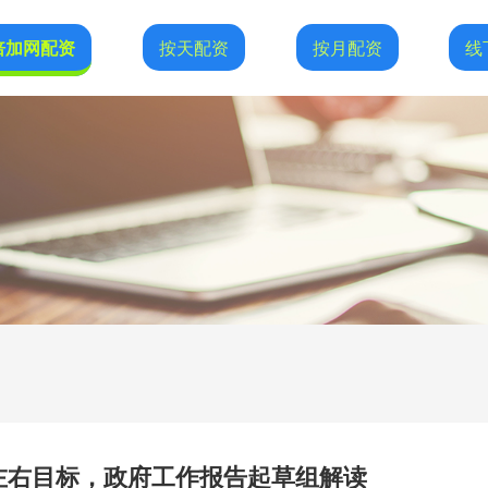
倍加网配资
按天配资
按月配资
线
％左右目标，政府工作报告起草组解读