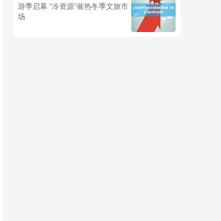
游季启幕 “冷资源”催热冬季文旅市
场