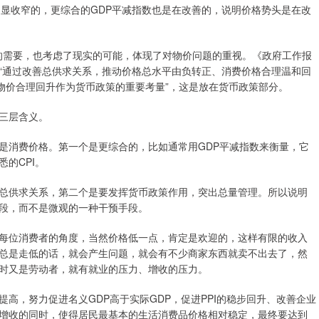
是明显收窄的，更综合的GDP平减指数也是在改善的，说明价格势头是在改
的需要，也考虑了现实的可能，体现了对物价问题的重视。《政府工作报
“通过改善总供求关系，推动价格总水平由负转正、消费价格合理温和回
物价合理回升作为货币政策的重要考量”，这是放在货币政策部分。
三层含义。
是消费价格。第一个是更综合的，比如通常用GDP平减指数来衡量，它
的CPI。
总供求关系，第二个是要发挥货币政策作用，突出总量管理。所以说明
段，而不是微观的一种干预手段。
每位消费者的角度，当然价格低一点，肯定是欢迎的，这样有限的收入
总是走低的话，就会产生问题，就会有不少商家东西就卖不出去了，然
时又是劳动者，就有就业的压力、增收的压力。
高，努力促进名义GDP高于实际GDP，促进PPI的稳步回升、改善企业
增收的同时，使得居民最基本的生活消费品价格相对稳定，最终要达到