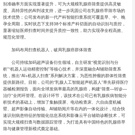
别准确率方面实现显著提升，可为大规模乳腺癌筛查提供高灵敏
度、高特异性的AI判读支持，进一步巩固公司在乳腺癌早筛市场的
技术优势；公司发布的新一代产科智能扫查系统可覆盖早、中、晚
孕全周期，实时状态下支持38个标准产科切面的自动识别与质控，
显著缩短医师扫查时间并提升质控一致性，助力实现孕全程高效、
规范化管理。
加码布局扫查机器人，破局乳腺癌群体筛查
公司持续加码超声设备衍生领域，自主研发“视觉识别与分
析”“机器人运动精密控制”等核心技术，并深度融合AI辅助筛查系
统，推出“AI+机器人扫查”系列解决方案，为恶性肿瘤的群体性筛查
提供新路径。目前，公司的“乳腺人工智能超声机器人”率先获得医疗
器械检测报告，面向全球发病率最高的乳腺癌，构建“筛查—转诊—
治疗”全闭环管理。在设计环节，该技术在公司已有乳腺疾病智能分
析技术的基础上，增加了集触摸屏、电动检查床、六自由度机械
臂、超声影像自动传输、AI辅助阅片等在内的一体化设计，结合快
速识别病患特征的智能化信息系统和影像云平台辅助诊断技术，可
实现大规模扫查与数据跟踪管理，为打造具有中国特色的乳腺癌早
筛与健康管理新模式奠定基础。