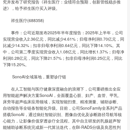
究并发布了研究报告《祥生医疗：业绩符合预期，创新管线稳步推
进》，给予祥生医疗买入评级。
祥生医疗(688358)
事件：公司近期发布2025年半年度报告：2025年上半年，公司
实现营业收入2.36亿元，同比减少4.61%；归母净利润0.70亿元，同
比减少14.32%；扣非归母净利润0.64亿元，同比下降14.10%。其
中，公司第二季度实现营业收入1.08亿元，同比增长1.37%；归母净
利润0.28亿元，同比下降21.57%；扣非归母净利润0.25亿元，同比
下降15.20%。
SonoAI全域落地，重塑诊疗链
在人工智能与医疗健康深度融合的浪潮下，公司重磅推出全应
用智能超声解决方案SonoAI，全面覆盖心脏、妇产、血管、甲乳、
床旁等超声临床应用领域，实现智能扫查、精准测量、辅助诊断、
自动报告等全链条智能化升级。目前，公司SonoFamily全系列产品
搭载SonoAI，通过病灶智能识别、图像自优化及诊断路径导航等核
心能力，让影像价值穿透诊疗全流程。其中自主研发的乳腺超声智
能辅助诊断系统完成新一代算法迭代，在BI-RADS分级及良恶性判