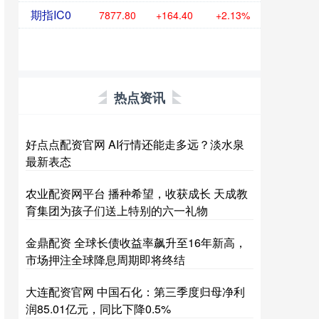
期指IC0
7877.80
+164.40
+2.13%
热点资讯
好点点配资官网 AI行情还能走多远？淡水泉
最新表态
农业配资网平台 播种希望，收获成长 天成教
育集团为孩子们送上特别的六一礼物
金鼎配资 全球长债收益率飙升至16年新高，
市场押注全球降息周期即将终结
大连配资官网 中国石化：第三季度归母净利
润85.01亿元，同比下降0.5%