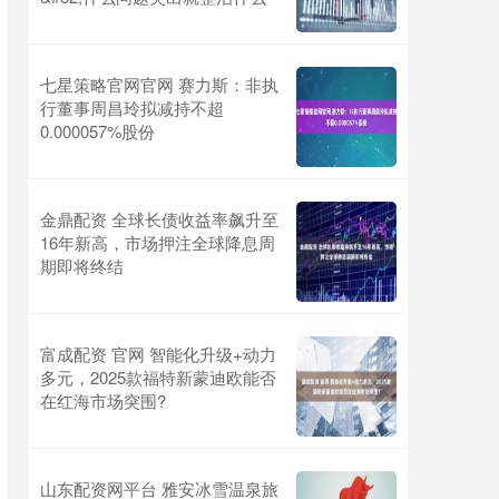
七星策略官网官网 赛力斯：非执
行董事周昌玲拟减持不超
0.000057%股份
金鼎配资 全球长债收益率飙升至
16年新高，市场押注全球降息周
期即将终结
富成配资 官网 智能化升级+动力
多元，2025款福特新蒙迪欧能否
在红海市场突围?
山东配资网平台 雅安冰雪温泉旅