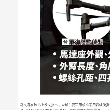
马文君在脸书上发文指出，全球主要军用或准军用四轴旋翼无人机如美国Sk
列Elbit Systems的Skylark系列，即便同属四