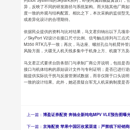
异，反映了不同的研发路径与系统架构。而大陆其他厂商如零度
度一致的外观与结构配置。相比之下，本次采购的监侦型无
或差异化设计的合理期待。
依据民众提供的资料与比对结果，马文君归纳出以下几项非偶
／SkyPort V2设计在接口尺寸比例、信号触点排列与
M350 RTK几乎一致；再次，马达座、螺丝孔位与机臂外管
风险方面，大疆无人机天线多集中于机身上方、机腹下方及
马文君正式要求台防务部门与承制厂商公开说明，包括是否
接口与机体结构的原始设计文件与专利证明；是否已进行逆
能提供实际抗干扰与反接管测试数据，而非仅限于口头说明；以
一致的设计结果。此外，她还质疑台军无人机采购制度是否
上一篇：
博盈证券配资 奔驰全新纯电MPV VLE预告图
下一篇：
京海配资 苹果中国区收紧渠道：严禁线下经销商