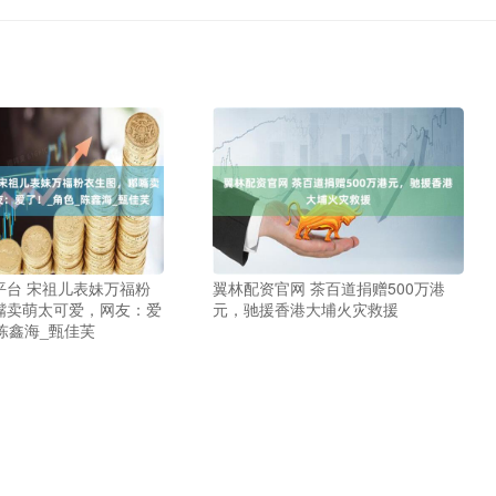
平台 宋祖儿表妹万福粉
翼林配资官网 茶百道捐赠500万港
嘴卖萌太可爱，网友：爱
元，驰援香港大埔火灾救援
陈鑫海_甄佳芙