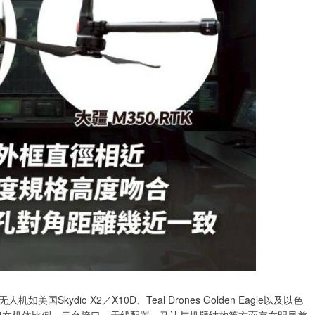
ydio X2／X10D、Teal Drones Golden Eagle以及以色
轴旋翼设计，但在机体比例、云台接口、天线配置、马达与机臂结构等方面存在明显差