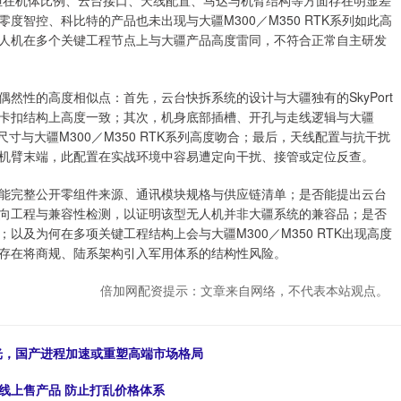
智控、科比特的产品也未出现与大疆M300／M350 RTK系列如此高
人机在多个关键工程节点上与大疆产品高度雷同，不符合正常自主研发
然性的高度相似点：首先，云台快拆系统的设计与大疆独有的SkyPort
三点式卡扣结构上高度一致；其次，机身底部插槽、开孔与走线逻辑与大疆
尺寸与大疆M300／M350 RTK系列高度吻合；最后，天线配置与抗干扰
机臂末端，此配置在实战环境中容易遭定向干扰、接管或定位反查。
能完整公开零组件来源、通讯模块规格与供应链清单；是否能提出云台
向工程与兼容性检测，以证明该型无人机并非大疆系统的兼容品；是否
及为何在多项关键工程结构上会与大疆M300／M350 RTK出现高度
存在将商规、陆系架构引入军用体系的结构性风险。
倍加网配资提示：文章来自网络，不代表本站观点。
曝光，国产进程加速或重塑高端市场格局
线上售产品 防止打乱价格体系