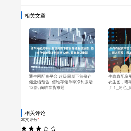
相关文章
通牛网配资平台 超级周期下首份存
牛犇犇配资
储业绩预告: 佰维存储单季净利激增
衣生图，嘟
12倍, 面临拿货难题
了！_角色_
相关评论
本文评分
*