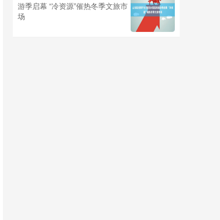
游季启幕 “冷资源”催热冬季文旅市
场