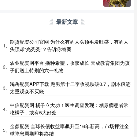
最新文章
期货配资公司官网 为什么有的人头顶毛发旺盛，有的人
1、
头顶却“光秃秃”？告诉你答案
农业配资网平台 播种希望，收获成长 天成教育集团为孩
2、
子们送上特别的六一礼物
鸿岳配资APP下载 跑男第十二季收视跌破0.7，剧本痕迹
3、
太重观众不买账
中信配资网 橘子立大功！医生调查发现：糖尿病患者常
4、
吃橘子，或有5大好处
金鼎配资 全球长债收益率飙升至16年新高，市场押注全
5、
球降息周期即将终结