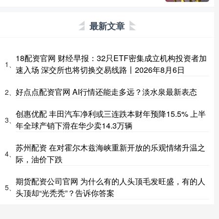
最新文章
18配资官网 财经早报：32只ETF密集成立机构投资者加
1、
速入场 深交所也将切换交易线路丨2026年8月6日
好点点配资官网 AI行情还能走多远？淡水泉最新表态
2、
创惠优配 丰田汽车净利或三连跌本财年预降15.5% 上半
3、
年全球产销下滑在华少卖14.3万辆
苏州配资 在对霍尔木兹海峡重新开放的乐观情绪升温之
4、
际，油价下跌
期货配资公司官网 为什么有的人头顶毛发旺盛，有的人
5、
头顶却“光秃秃”？告诉你答案