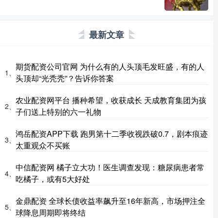
最新文章
期货配资公司官网 为什么有的人头顶毛发旺盛，有的人
1、
头顶却“光秃秃”？告诉你答案
农业配资网平台 播种希望，收获成长 天成教育集团为孩
2、
子们送上特别的六一礼物
鸿岳配资APP下载 跑男第十二季收视跌破0.7，剧本痕迹
3、
太重观众不买账
中信配资网 橘子立大功！医生调查发现：糖尿病患者常
4、
吃橘子，或有5大好处
金鼎配资 全球长债收益率飙升至16年新高，市场押注全
5、
球降息周期即将终结