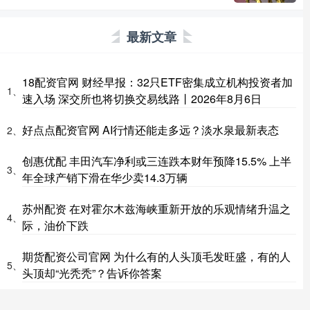
最新文章
18配资官网 财经早报：32只ETF密集成立机构投资者加
1、
速入场 深交所也将切换交易线路丨2026年8月6日
好点点配资官网 AI行情还能走多远？淡水泉最新表态
2、
创惠优配 丰田汽车净利或三连跌本财年预降15.5% 上半
3、
年全球产销下滑在华少卖14.3万辆
苏州配资 在对霍尔木兹海峡重新开放的乐观情绪升温之
4、
际，油价下跌
期货配资公司官网 为什么有的人头顶毛发旺盛，有的人
5、
头顶却“光秃秃”？告诉你答案