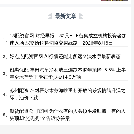
最新文章
18配资官网 财经早报：32只ETF密集成立机构投资者加
1、
速入场 深交所也将切换交易线路丨2026年8月6日
好点点配资官网 AI行情还能走多远？淡水泉最新表态
2、
创惠优配 丰田汽车净利或三连跌本财年预降15.5% 上半
3、
年全球产销下滑在华少卖14.3万辆
苏州配资 在对霍尔木兹海峡重新开放的乐观情绪升温之
4、
际，油价下跌
期货配资公司官网 为什么有的人头顶毛发旺盛，有的人
5、
头顶却“光秃秃”？告诉你答案